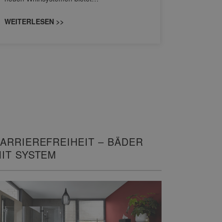
unterschi
konzipiert
WEITERLESEN >>
WEITERL
ARRIEREFREIHEIT – BÄDER
IT SYSTEM