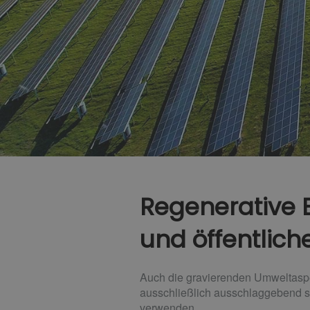
Regenerative E
und öffentlic
Auch die gravierenden Umweltaspe
ausschließlich ausschlaggebend 
verwenden.