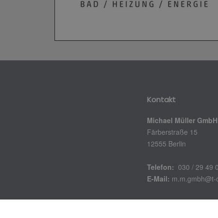
Kontakt
Michael Müller GmbH
Färberstraße 15
12555 Berlin
Telefon:
030 / 29 49 
E-Mail:
m.m.gmbh@t-o