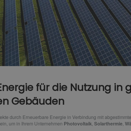
nergie für die Nutzung in
hen Gebäuden
kte durch Erneuerbare Energie in Verbindung mit abgestimmtem
sein, um in Ihrem Unternehmen
Photovoltaik
,
Solarthermie
,
W