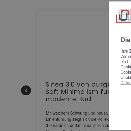
Die
Ihre 
Wir v
ein b
Cooki
Cooki
Cooki
Daten
e |
Sinea 3.0 von burgbad:
Soft Minimalism für das
moderne Bad
nskomfort
s
Mit weichem Schwung und neuer, markanter
M NEO
Linienführung zeigt sich die Kollektion Sinea
owohl zum
3.0 natürlich und minimalistisch zugleich.