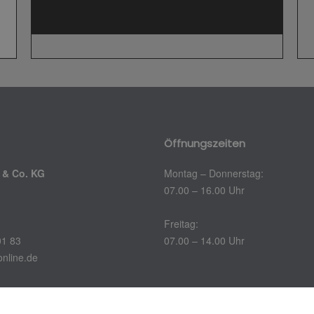
Öffnungszeiten
 & Co. KG
Montag – Donnerstag:
07.00 – 16.00 Uhr
Freitag:
01 83
07.00 – 14.00 Uhr
nline.de