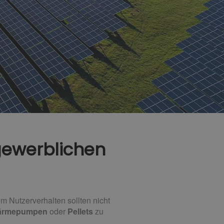
 gewerblichen
 Nutzerverhalten sollten nicht
ärmepumpen
oder
Pellets
zu