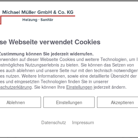
se Webseite verwendet Cookies
Zustimmung können Sie jederzeit widerrufen.
erwenden auf dieser Webseite Cookies und weitere Technologien, um 
estmögliches Nutzungserlebnis zu bieten. Sie können das Setzen von
es auch ablehnen und unsere Seite nur mit den technisch notwendige
es nutzen. Weitere Informationen, sowie eine detaillierte Übersicht der
es und eingesetzten Technologien finden Sie in unserer
schutzerklärung
. Sie können Ihre
Einstellungen
jederzeit ändern.
KEUCO PHÖNIX –
Spiegelschrank punktet
Ablehnen
Ablehnen
Einstellungen
Akzeptieren
mit reduziertem Design
und benutzerfreundlicher
Bedienung
Datenschutz
Impressum
Spiegelschrank punktet mit reduziertem