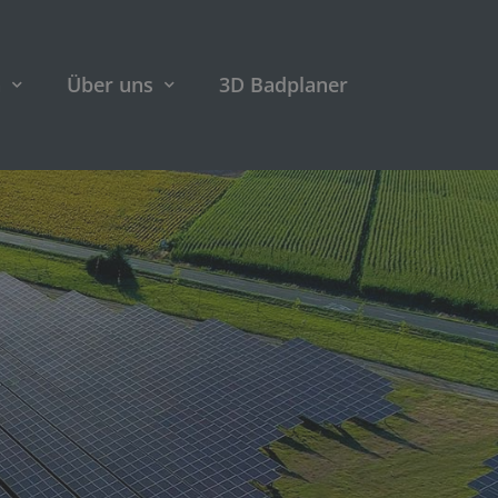
n
Über uns
3D Badplaner