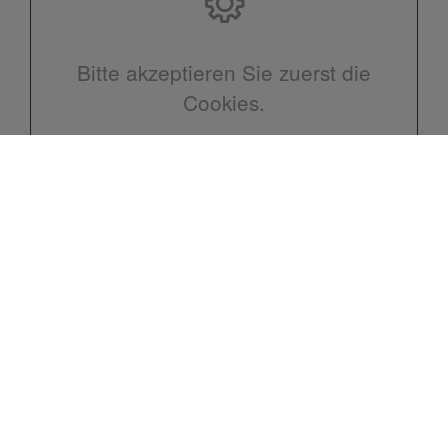
Bitte akzeptieren Sie zuerst die
Cookies.
Kontakt
Michael Müller GmbH & Co. KG
Färberstraße 15
12555 Berlin