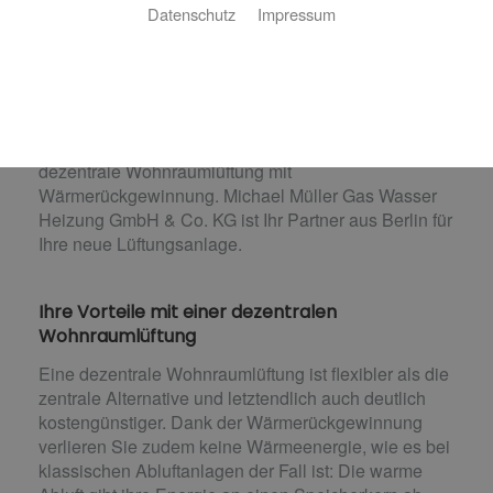
Bei der energetischen Sanierung von Altbauten ist
Datenschutz
Impressum
eine zentrale Lüftungsanlage oft keine Option, da der
Einbau sehr kompliziert und vor allem bei
verwinkelten Gebäuden problematisch sein kann.
Aber auch in Neubauten sind Kostengründe oft ein
entscheidender Faktor, sich gegen eine zentrale
Wohnraumlüftung zu entscheiden. Die Lösung: die
dezentrale Wohnraumlüftung mit
Wärmerückgewinnung. Michael Müller Gas Wasser
Heizung GmbH & Co. KG ist Ihr Partner aus Berlin für
Ihre neue Lüftungsanlage.
Ihre Vorteile mit einer dezentralen
Wohnraumlüftung
Eine dezentrale Wohnraumlüftung ist flexibler als die
zentrale Alternative und letztendlich auch deutlich
kostengünstiger. Dank der Wärmerückgewinnung
verlieren Sie zudem keine Wärmeenergie, wie es bei
klassischen Abluftanlagen der Fall ist: Die warme