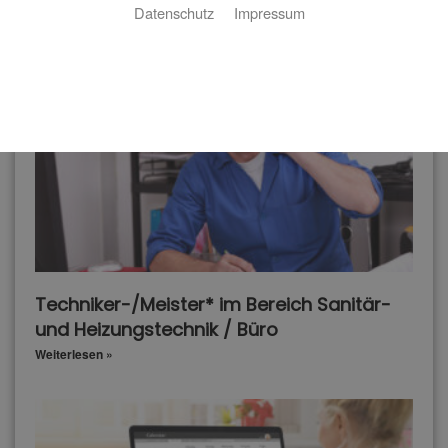
Datenschutz
Impressum
Unsere offenen Stellen:
Techniker-/Meister* im Bereich Sanitär-
und Heizungstechnik / Büro
Weiterlesen »