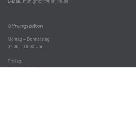
E-Mail:
m.m.gmbh@t-online.de
Öffnungszeiten
Montag – Donnerstag:
07.00 – 16.00 Uhr
Freitag:
07.00 – 14.00 Uhr
Impressum
Datenschutz
Kontakt
Barrierefreiheit
© 2026 Michael Müller GmbH & Co. KG