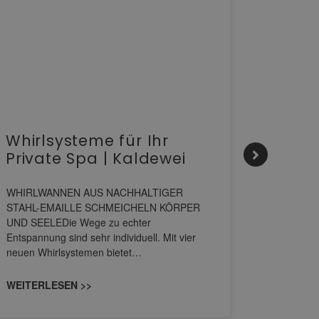
Whirlsysteme für Ihr
Gesta
Private Spa | Kaldewei
alltä
HANS
WHIRLWANNEN AUS NACHHALTIGER
STAHL-EMAILLE SCHMEICHELN KÖRPER
Stil für 
UND SEELEDie Wege zu echter
HANSAGENE
Entspannung sind sehr individuell. Mit vier
von Wascht
neuen Whirlsystemen bietet…
unterschi
konzipiert
WEITERLESEN >>
WEITERL