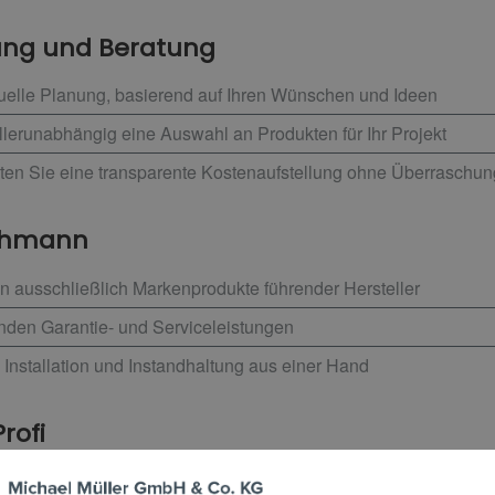
nung und Beratung
uelle Planung, basierend auf Ihren Wünschen und Ideen
llerunabhängig eine Auswahl an Produkten für Ihr Projekt
lten Sie eine transparente Kostenaufstellung ohne Überraschu
achmann
 ausschließlich Markenprodukte führender Hersteller
enden Garantie- und Serviceleistungen
 Installation und Instandhaltung aus einer Hand
rofi
dig um die Koordination mit anderen Gewerken