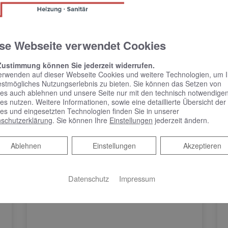
nstallieren alle Komponenten
rgfältige und termingerechte Ausführung aller Arbeiten verlass
se Webseite verwendet Cookies
Zustimmung können Sie jederzeit widerrufen.
ne erste, unverbindliche Beratung – unsere Experte
erwenden auf dieser Webseite Cookies und weitere Technologien, um 
estmögliches Nutzungserlebnis zu bieten. Sie können das Setzen von
es auch ablehnen und unsere Seite nur mit den technisch notwendige
es nutzen. Weitere Informationen, sowie eine detaillierte Übersicht der
es und eingesetzten Technologien finden Sie in unserer
schutzerklärung
. Sie können Ihre
Einstellungen
jederzeit ändern.
Ablehnen
Ablehnen
Einstellungen
Akzeptieren
Datenschutz
Impressum