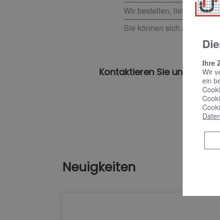
Wir bestellen, liefern und i
Sie können sich auf eine so
Die
Ihre 
Kontaktieren Sie uns für ei
Wir v
ein b
Cooki
Cooki
Cooki
Daten
Neuigkeiten