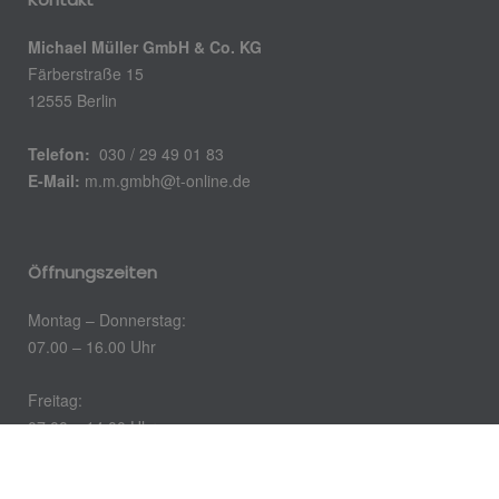
Michael Müller GmbH & Co. KG
Färberstraße 15
12555 Berlin
Telefon:
030 / 29 49 01 83
E-Mail:
m.m.gmbh@t-online.de
Öffnungszeiten
Montag – Donnerstag:
07.00 – 16.00 Uhr
Freitag:
07.00 – 14.00 Uhr