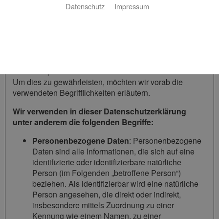
Wasser Heizung GmbH & Co. KG beruht auf den
Datenschutz
Impressum
Begrifflichkeiten, die durch den Europäischen
Richtlinien- und Verordnungsgeber beim Erlass der
Datenschutz-Grundverordnung (DSGVO) verwendet
wurden. Unsere Datenschutzerklärung soll sowohl für
die Öffentlichkeit als auch für unsere Kunden und
Geschäftspartner einfach lesbar und verständlich sein.
Um dies zu gewährleisten, möchten wir vorab die
verwendeten Begrifflichkeiten erläutern.
Wir verwenden in dieser Datenschutzerklärung
unter anderem die folgenden Begriffe:
Personenbezogene Daten
: Personenbezogene
Daten sind alle Informationen, die sich auf eine
identifizierte oder identifizierbare natürliche
Person (im Folgenden „betroffene Person“)
beziehen. Als identifizierbar wird eine natürliche
Person angesehen, die direkt oder indirekt,
insbesondere mittels Zuordnung zu einer
Kennung wie einem Namen, zu einer