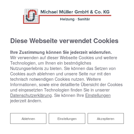
Diese Webseite verwendet Cookies
Ihre Zustimmung können Sie jederzeit widerrufen.
Datenschutzerklärung
Wir verwenden auf dieser Webseite Cookies und weitere
Technologien, um Ihnen ein bestmögliches
Nutzungserlebnis zu bieten. Sie können das Setzen von
Wir bedanken uns für Ihren Besuch bei Michael Müller Gas
Cookies auch ablehnen und unsere Seite nur mit den
Wasser Heizung GmbH & Co. KG. Der sichere Umgang mit
technisch notwendigen Cookies nutzen. Weitere
Ihren Daten ist uns besonders wichtig. Wir möchten Sie
Informationen, sowie eine detaillierte Übersicht der Cookies
daher hiermit ausführlich über die Verwendung Ihrer Daten
und eingesetzten Technologien finden Sie in unserer
Datenschutzerklärung
. Sie können Ihre
Einstellungen
bei dem Besuch unseres Webauftritts informieren.
jederzeit ändern.
1 Begriffsbestimmungen
Ablehnen
Ablehnen
Einstellungen
Akzeptieren
Die Datenschutzerklärung der Michael Müller Gas