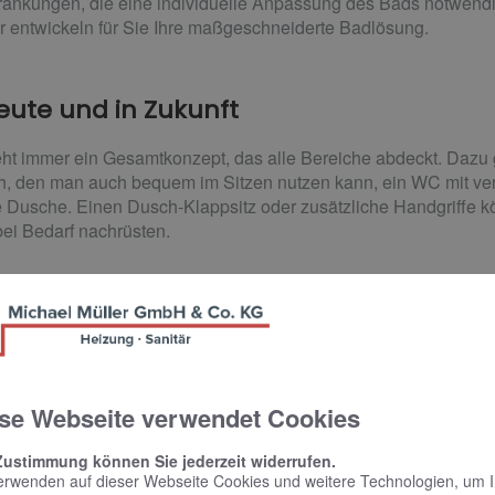
hränkungen, die eine individuelle Anpassung des Bads notwen
r entwickeln für Sie Ihre maßgeschneiderte Badlösung.
ute und in Zukunft
teht immer ein Gesamtkonzept, das alle Bereiche abdeckt. Dazu
, den man auch bequem im Sitzen nutzen kann, ein WC mit verl
 Dusche. Einen Dusch-Klappsitz oder zusätzliche Handgriffe kö
ei Bedarf nachrüsten.
assen Sie sich ganz persönlich beraten. Michael M
r fürs Bad in Berlin.
se Webseite verwendet Cookies
Zustimmung können Sie jederzeit widerrufen.
erwenden auf dieser Webseite Cookies und weitere Technologien, um 