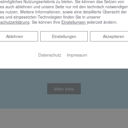
estmögliches Nutzungserlebnis zu bieten. Sie können das Setzen von
freien Badumbau wieder verfügbar
es auch ablehnen und unsere Seite nur mit den technisch notwendige
es nutzen. Weitere Informationen, sowie eine detaillierte Übersicht der
es und eingesetzten Technologien finden Sie in unserer
der als Mieter wieder Zuschüsse für Maßnahmen zur Barriere
schutzerklärung
. Sie können Ihre
Einstellungen
jederzeit ändern.
Ablehnen
Ablehnen
Einstellungen
Akzeptieren
 keine Liefer- und Leistungsverträge abgeschlossen hat.
Einzelmaßnahmen als Berechnungsgrundlage für den Zuschuss li
Datenschutz
Impressum
den, bis die Fördermittel aufgebraucht sind.
Mehr Infos