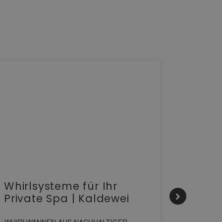
Whirlsysteme für Ihr
Gesta
Private Spa | Kaldewei
alltä
HANS