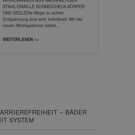
WHIRLWANNEN AUS NACHHALTIGER
STAHL-EMAILLE SCHMEICHELN KÖRPER
Stil für 
UND SEELEDie Wege zu echter
HANSAGENE
Entspannung sind sehr individuell. Mit vier
von Wascht
neuen Whirlsystemen bietet…
unterschi
konzipiert
WEITERLESEN >>
WEITERL
ARRIEREFREIHEIT – BÄDER
IT SYSTEM