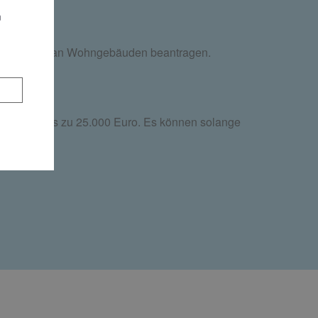
n
reduzierung an Wohngebäuden beantragen.
egen bei bis zu 25.000 Euro. Es können solange