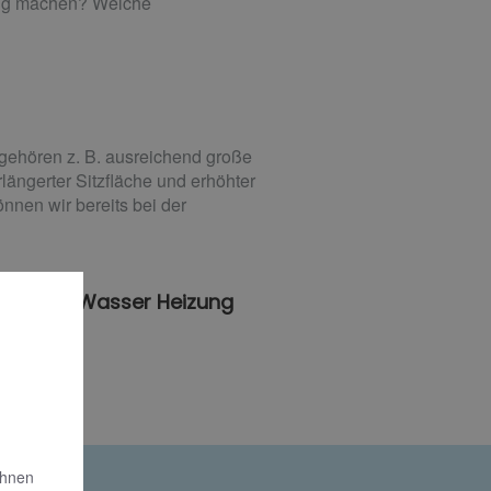
dig machen? Welche
 gehören z. B. ausreichend große
ängerter Sitzfläche und erhöhter
nnen wir bereits bei der
üller Gas Wasser Heizung
Ihnen