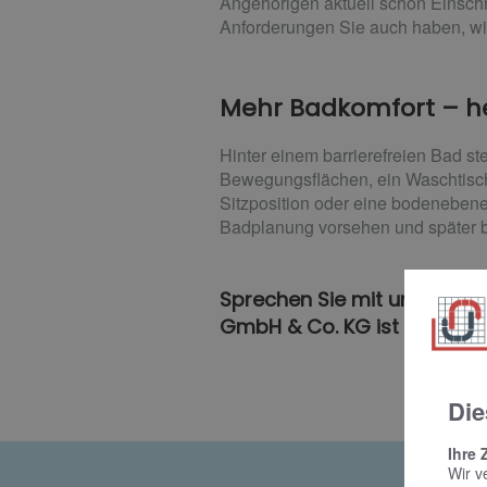
Angehörigen aktuell schon Einsc
Anforderungen Sie auch haben, wi
Mehr Badkomfort – he
Hinter einem barrierefreien Bad s
Bewegungsflächen, ein Waschtisch
Sitzposition oder eine bodenebene
Badplanung vorsehen und später b
Sprechen Sie mit uns und l
GmbH & Co. KG ist Ihr Partne
Die
Ihre 
Wir v