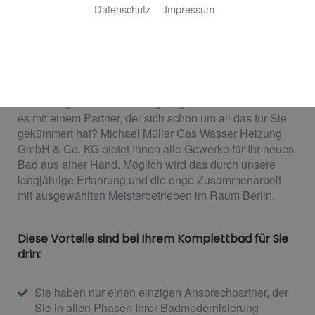
Wir sorgen dafür, dass alles passt
Datenschutz
Impressum
Suchen Sie noch nach den richtigen Handwerkern für
die Modernisierung Ihres Bads? Einen sehr guten
Sanitärbetrieb, den zuverlässigen Elektriker, einen
professionellen Trockenbauer, den erfahrenen
Fliesenleger oder einen sorgfältigen Maler? Wie wäre
es mit einem Partner, der sich schon um all das für Sie
gekümmert hat? Michael Müller Gas Wasser Heizung
GmbH & Co. KG bietet Ihnen alle Gewerke für Ihr neues
Bad aus einer Hand. Möglich wird das durch unsere
langjährige Erfahrung und die enge Zusammenarbeit
mit ausgewählten Meisterbetrieben im Raum Berlin.
Diese Vorteile sind bei Ihrem Komplettbad für Sie
drin:
Sie haben nur einen einzigen Ansprechpartner, der
Sie in allen Phasen Ihrer Badmodernisierung